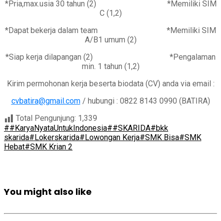
*Pria,max.usia 30 tahun (2) *Memiliki SIM
C (1,2)
*Dapat bekerja dalam team *Memiliki SIM
A/B1 umum (2)
*Siap kerja dilapangan (2) *Pengalaman
min. 1 tahun (1,2)
Kirim permohonan kerja beserta biodata (CV) anda via email :
cvbatira@gmail.com
/ hubungi : 0822 8143 0990 (BATIRA)
Total Pengunjung:
1,339
##KaryaNyataUntukIndonesia
##SKARIDA
#bkk
skarida
#Lokerskarida
#Lowongan Kerja
#SMK Bisa
#SMK
Hebat
#SMK Krian 2
You might also like