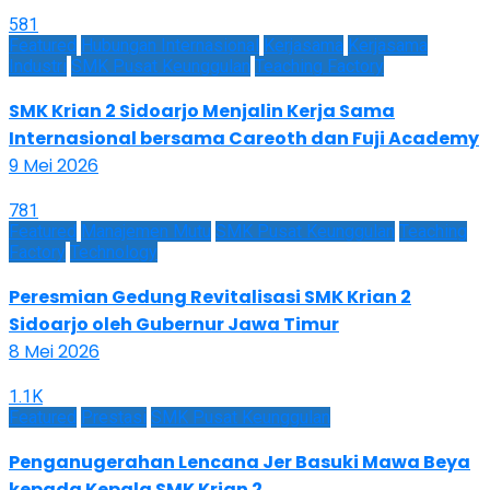
581
Featured
Hubungan Internasional
Kerjasama
Kerjasama
Industri
SMK Pusat Keunggulan
Teaching Factory
SMK Krian 2 Sidoarjo Menjalin Kerja Sama
Internasional bersama Careoth dan Fuji Academy
9 Mei 2026
781
Featured
Manajemen Mutu
SMK Pusat Keunggulan
Teaching
Factory
Technology
Peresmian Gedung Revitalisasi SMK Krian 2
Sidoarjo oleh Gubernur Jawa Timur
8 Mei 2026
1.1K
Featured
Prestasi
SMK Pusat Keunggulan
Penganugerahan Lencana Jer Basuki Mawa Beya
kepada Kepala SMK Krian 2