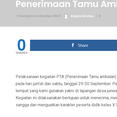
Penerimaan Tamu Amb
Posted On 2 Oktober 2023
Bagas Wahyu
0
0
Share
SHARES
Pelaksanaan kegiatan PTA (Penerimaan Tamu ambalan) S
pada hari jum’at dan sabtu, tanggal 29-30 September. P
tempat yang kami gunakan yakni di lapangan desa junwang
Kegiatan ini dilaksanakan bertujuan untuk menerima, m
sangga dan
menguatkan karakter peserta didik kelas X 