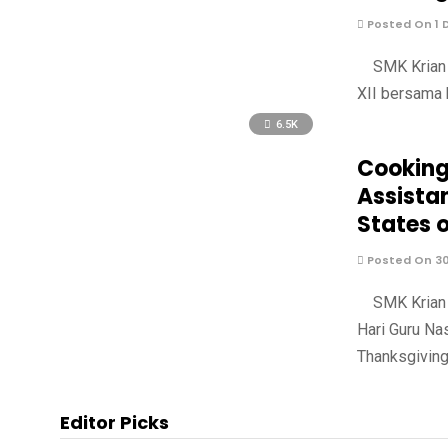
Posted On 1 
SMK Krian 2
XII bersama 
6.5K
Cooking
Assistan
States 
Posted On 3
SMK Krian 2
Hari Guru Na
Thanksgiving
Editor Picks