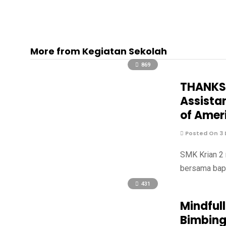
More from Kegiatan Sekolah
869
THANKSG
Assista
of Amer
Posted On 3
SMK Krian 2 
bersama bapa
431
Mindful
Bimbing