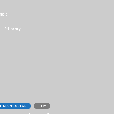
ik
E-Library
T KEUNGGULAN
1.2K