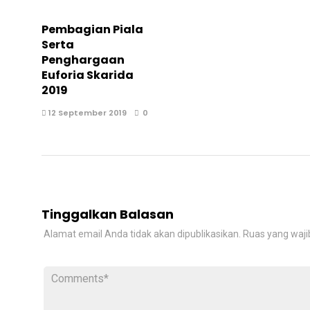
Pembagian Piala
Serta
Penghargaan
Euforia Skarida
2019
12 September 2019
0
Tinggalkan Balasan
Alamat email Anda tidak akan dipublikasikan.
Ruas yang waji