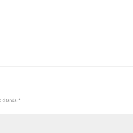
b ditandai
*