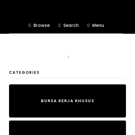
Latif Ariyanto
Browse
Search
Menu
All blog posts from Latif Ariyanto
1
CATEGORIES
BURSA KERJA KHUSUS