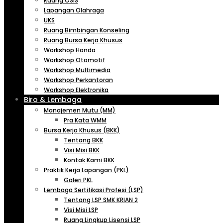
Ruang OSIS
Lapangan Olahraga
UKS
Ruang Bimbingan Konseling
Ruang Bursa Kerja Khusus
Workshop Honda
Workshop Otomotif
Workshop Multimedia
Workshop Perkantoran
Workshop Elektronika
Biro & Lembaga
Manajemen Mutu (MM)
Pra Kata WMM
Bursa Kerja Khusus (BKK)
Tentang BKK
Visi Misi BKK
Kontak Kami BKK
Praktik Kerja Lapangan (PKL)
Galeri PKL
Lembaga Sertifikasi Profesi (LSP)
Tentang LSP SMK KRIAN 2
Visi Misi LSP
Ruang Lingkup Lisensi LSP