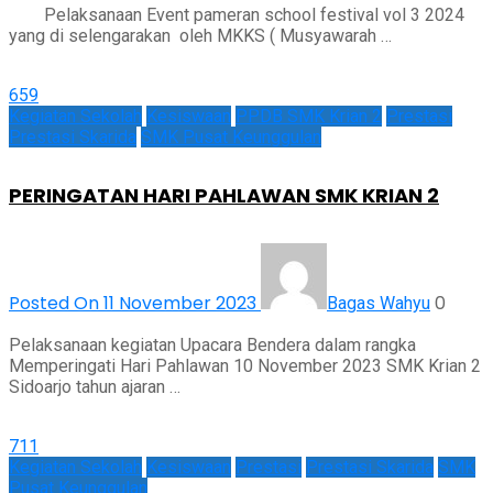
Pelaksanaan Event pameran school festival vol 3 2024
yang di selengarakan oleh MKKS ( Musyawarah …
659
Kegiatan Sekolah
Kesiswaan
PPDB SMK Krian 2
Prestasi
Prestasi Skarida
SMK Pusat Keunggulan
PERINGATAN HARI PAHLAWAN SMK KRIAN 2
Posted On 11 November 2023
0
Bagas Wahyu
Pelaksanaan kegiatan Upacara Bendera dalam rangka
Memperingati Hari Pahlawan 10 November 2023 SMK Krian 2
Sidoarjo tahun ajaran …
711
Kegiatan Sekolah
Kesiswaan
Prestasi
Prestasi Skarida
SMK
Pusat Keunggulan