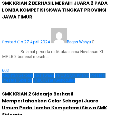
SMK KRIAN 2 BERHASIL MERAIH JUARA 2 PADA
LOMBA KOMPETISI SISWA TINGKAT PROVINSI
JAWA TIMUR
Posted On 27 April 2024
0
Bagas Wahyu
Selamat peserta didik atas nama Novitasari XI
MPLB 3 berhasil meraih …
603
Kegiatan Sekolah
Kesiswaan
PPDB SMK Krian 2
Prestasi
Prestasi Skarida
SMK Pusat Keunggulan
SMK KRIAN 2 Sidoarjo Berhasil
Mempertahankan Gelar Sebagai Juara
Umum Pada Lomba Kompetensi Siswa SMK
Sidoarjo