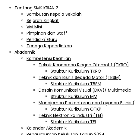
Tentang SMK KRIAN 2
Sambutan Kepala Sekolah
Sejarah Singkat
Visi Misi
Pimpinan dan Staff
Pendidik/ Guru
Tenaga Kependidikan
Akademik
Kompetensi Keahlian
Teknik Kendaraan Ringan Otomotif (TKRO)
Struktur Kurikulum TKRO
Teknik dan Bisnis Sepeda Motor (TBSM)
Struktur Kurikulum TBSM
Desain Komunikasi Visual (DKV)/ Multimedia
Struktur Kurikulum MM
Manajemen Perkantoran dan Layanan Bisnis 
Struktur Kurikulum OTKP
Teknik Elektronika Industri (TEI)
Struktur Kurikulum TEI
Kalender Akademik
Pengumuman Kelulusan Tahun 2024