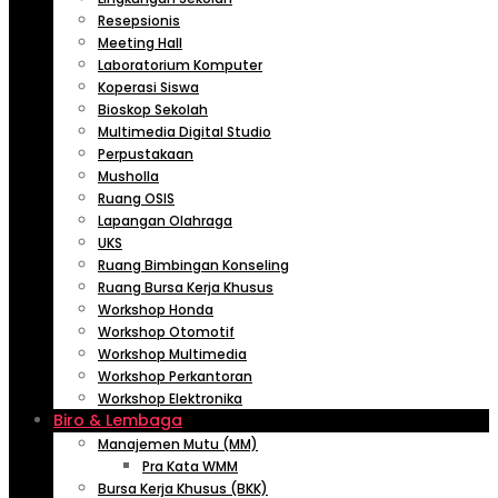
Resepsionis
Meeting Hall
Laboratorium Komputer
Koperasi Siswa
Bioskop Sekolah
Multimedia Digital Studio
Perpustakaan
Musholla
Ruang OSIS
Lapangan Olahraga
UKS
Ruang Bimbingan Konseling
Ruang Bursa Kerja Khusus
Workshop Honda
Workshop Otomotif
Workshop Multimedia
Workshop Perkantoran
Workshop Elektronika
Biro & Lembaga
Manajemen Mutu (MM)
Pra Kata WMM
Bursa Kerja Khusus (BKK)