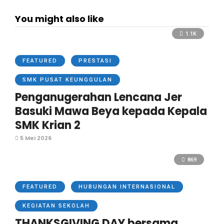
You might also like
1.1K
FEATURED
PRESTASI
SMK PUSAT KEUNGGULAN
Penganugerahan Lencana Jer
Basuki Mawa Beya kepada Kepala
SMK Krian 2
5 Mei 2026
869
FEATURED
HUBUNGAN INTERNASIONAL
KEGIATAN SEKOLAH
THANKSGIVING DAY bersama