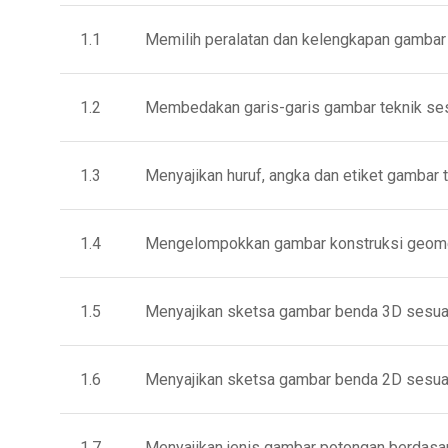
1.1 Memilih peralatan dan kelengkapan gambar 
1.2 Membedakan garis-garis gambar teknik sesua
1.3 Menyajikan huruf, angka dan etiket gambar t
1.4 Mengelompokkan gambar konstruksi geometri
1.5 Menyajikan sketsa gambar benda 3D sesuai at
1.6 Menyajikan sketsa gambar benda 2D sesuai a
1.7 Menyajikan jenis gambar potongan berdasar 