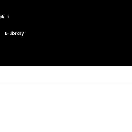
ik
E-Library
SM