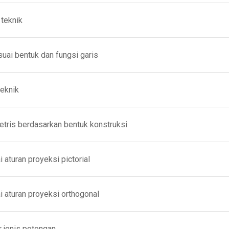
teknik
i bentuk dan fungsi garis
eknik
s berdasarkan bentuk konstruksi
uran proyeksi pictorial
turan proyeksi orthogonal
jenis potongan