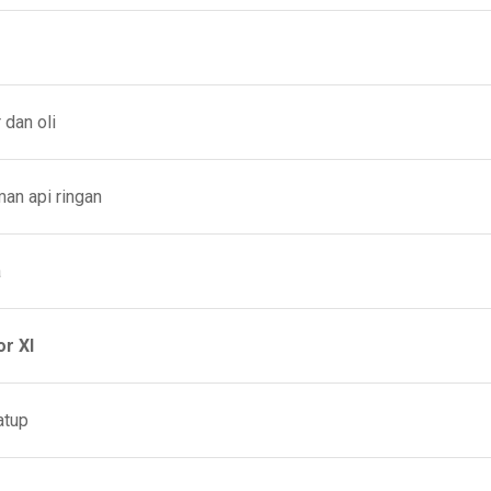
dan oli
n api ringan
a
r XI
atup