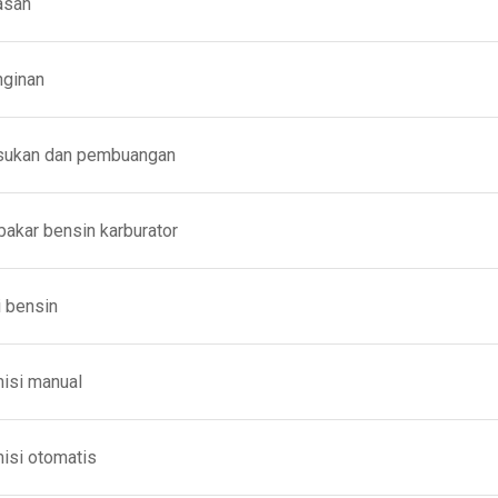
asan
nginan
sukan dan pembuangan
akar bensin karburator
 bensin
isi manual
isi otomatis