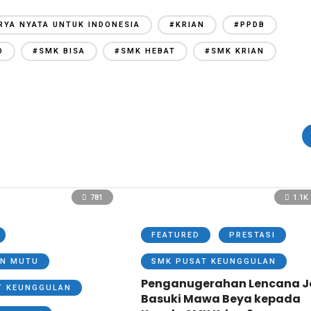
RYA NYATA UNTUK INDONESIA
#KRIAN
#PPDB
O
#SMK BISA
#SMK HEBAT
#SMK KRIAN
781
1.1K
FEATURED
PRESTASI
N MUTU
SMK PUSAT KEUNGGULAN
Penganugerahan Lencana J
T KEUNGGULAN
Basuki Mawa Beya kepada