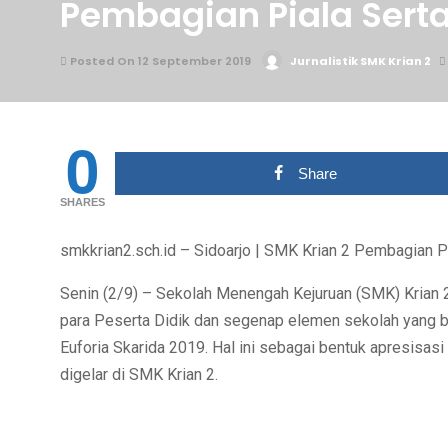
Pembagian Piala Serta
Posted On 12 September 2019
Jurnalistik SMK Krian 2
0
Share
SHARES
smkkrian2.sch.id – Sidoarjo | SMK Krian 2 Pembagian Pia
Senin (2/9) – Sekolah Menengah Kejuruan (SMK) Krian
para Peserta Didik dan segenap elemen sekolah yang b
Euforia Skarida 2019. Hal ini sebagai bentuk apresisas
digelar di SMK Krian 2.