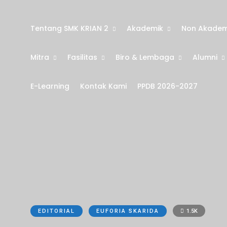
Tentang SMK KRIAN 2
Akademik
Non Akadem
Mitra
Fasilitas
Biro & Lembaga
Alumni
E-Learning
Kontak Kami
PPDB 2026-2027
EDITORIAL
EUFORIA SKARIDA
1.5K