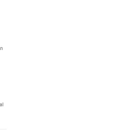
an
al