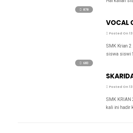
Hai kalian s
878
VOCAL 
Posted On 13
SMK Krian 2 
siswa siswi 
683
SKARIDA
Posted On 13
SMK KRIAN 2
kali ini had