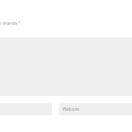
b ditandai
*