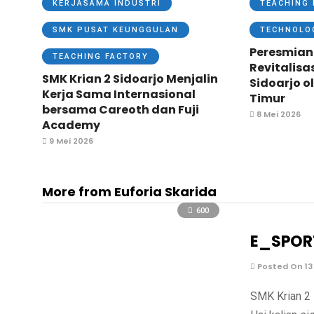
KERJASAMA INDUSTRI
TEACHING 
SMK PUSAT KEUNGGULAN
TECHNOLO
Peresmian
TEACHING FACTORY
Revitalisa
SMK Krian 2 Sidoarjo Menjalin
Sidoarjo o
Kerja Sama Internasional
Timur
bersama Careoth dan Fuji
8 Mei 2026
Academy
9 Mei 2026
More from Euforia Skarida
600
E_SPOR
Posted On 13
SMK Krian 2 