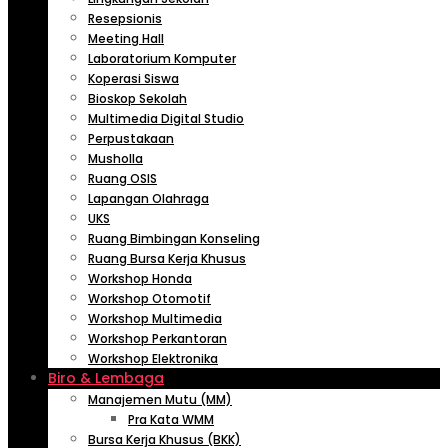
Resepsionis
Meeting Hall
Laboratorium Komputer
Koperasi Siswa
Bioskop Sekolah
Multimedia Digital Studio
Perpustakaan
Musholla
Ruang OSIS
Lapangan Olahraga
UKS
Ruang Bimbingan Konseling
Ruang Bursa Kerja Khusus
Workshop Honda
Workshop Otomotif
Workshop Multimedia
Workshop Perkantoran
Workshop Elektronika
Biro & Lembaga
Manajemen Mutu (MM)
Pra Kata WMM
Bursa Kerja Khusus (BKK)