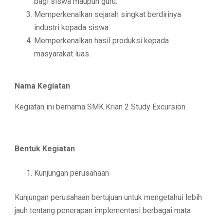
bagi siswa maupun guru.
Memperkenalkan sejarah singkat berdirinya
industri kepada siswa.
Memperkenalkan hasil produksi kepada
masyarakat luas.
Nama Kegiatan
Kegiatan ini bernama SMK Krian 2 Study Excursion.
Bentuk Kegiatan
Kunjungan perusahaan
Kunjungan perusahaan bertujuan untuk mengetahui lebih
jauh tentang penerapan implementasi berbagai mata