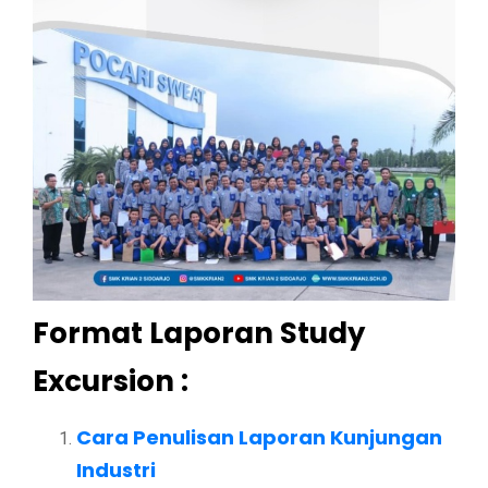
Format Laporan Study
Excursion :
Cara Penulisan Laporan Kunjungan
Industri