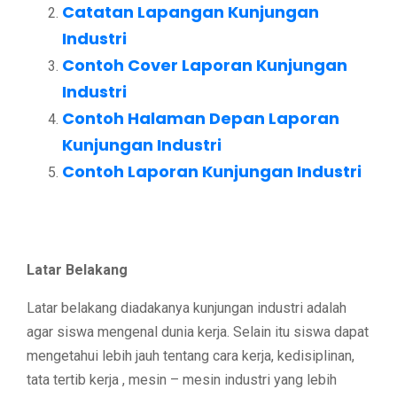
Catatan Lapangan Kunjungan
Industri
Contoh Cover Laporan Kunjungan
Industri
Contoh Halaman Depan Laporan
Kunjungan Industri
Contoh Laporan Kunjungan Industri
Latar Belakang
Latar belakang diadakanya kunjungan industri adalah
agar siswa mengenal dunia kerja. Selain itu siswa dapat
mengetahui lebih jauh tentang cara kerja, kedisiplinan,
tata tertib kerja , mesin – mesin industri yang lebih