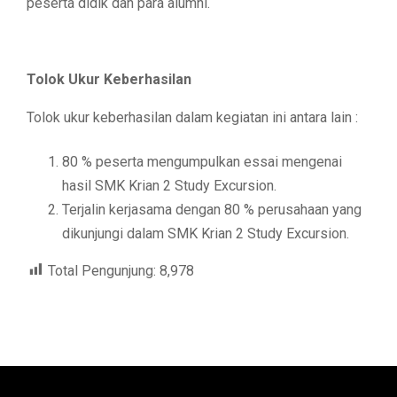
peserta didik dan para alumni.
Tolok Ukur Keberhasilan
Tolok ukur keberhasilan dalam kegiatan ini antara lain :
80 % peserta mengumpulkan essai mengenai
hasil SMK Krian 2 Study Excursion.
Terjalin kerjasama dengan 80 % perusahaan yang
dikunjungi dalam SMK Krian 2 Study Excursion.
Total Pengunjung:
8,978