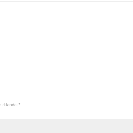
b ditandai
*