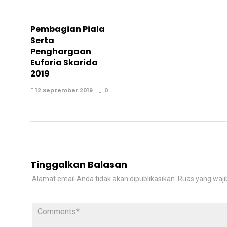
Pembagian Piala
Serta
Penghargaan
Euforia Skarida
2019
12 September 2019
0
Tinggalkan Balasan
Alamat email Anda tidak akan dipublikasikan.
Ruas yang waji