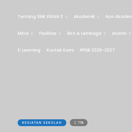
Tentang SMK KRIAN 2
Akademik
Non Akadem
Mitra
Fasilitas
Biro & Lembaga
Alumni
E-Learning
Kontak Kami
PPDB 2026-2027
KEGIATAN SEKOLAH
778