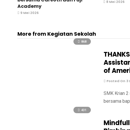
8 Mei 2026
Academy
9 Mei 2026
More from Kegiatan Sekolah
868
THANKSG
Assista
of Amer
Posted On 3
SMK Krian 2 
bersama bapa
431
Mindful