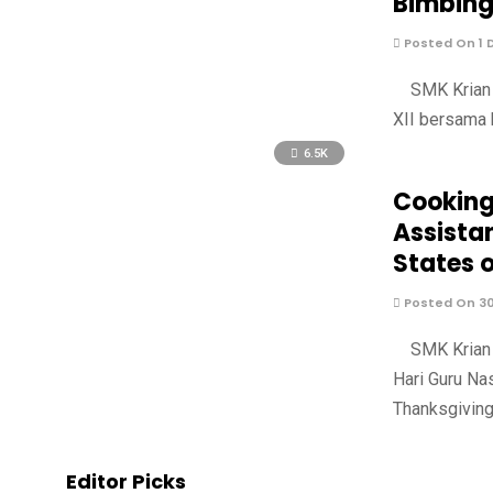
Bimbing
Posted On 1 
SMK Krian 2
XII bersama 
6.5K
Cooking
Assistan
States 
Posted On 3
SMK Krian 2
Hari Guru Na
Thanksgiving
Editor Picks