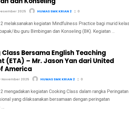
an dan Konseling
Desember 2025
HUMAS SMK KRIAN 2
0
 melaksanakan kegiatan Mindfulness Practice bagi murid kela
bapak/ibu guru Bimbingan dan Konseling (BK). Kegiatan …
 Class Bersama English Teaching
t (ETA) – Mr. Jason Yan dari United
of America
0 November 2025
HUMAS SMK KRIAN 2
0
 mengadakan kegiatan Cooking Class dalam rangka Peringatan
sional yang dilaksanakan bersamaan dengan peringatan
 …