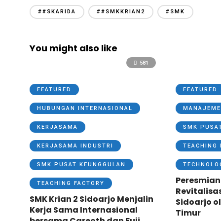
##SKARIDA
##SMKKRIAN2
#SMK
You might also like
581
FEATURED
FEATURED
HUBUNGAN INTERNASIONAL
MANAJEME
KERJASAMA
SMK PUSA
KERJASAMA INDUSTRI
TEACHING 
SMK PUSAT KEUNGGULAN
TECHNOLO
Peresmian
TEACHING FACTORY
Revitalisa
SMK Krian 2 Sidoarjo Menjalin
Sidoarjo o
Kerja Sama Internasional
Timur
bersama Careoth dan Fuji