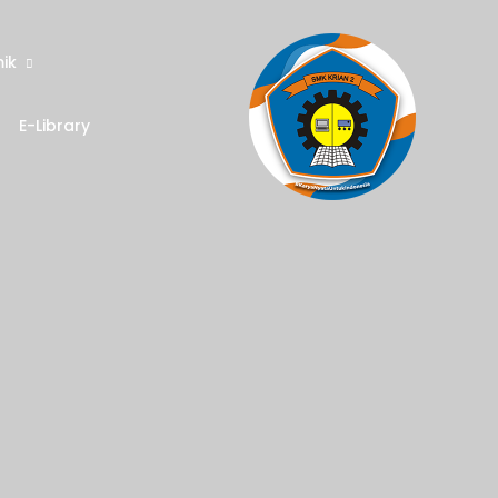
ik
E-Library