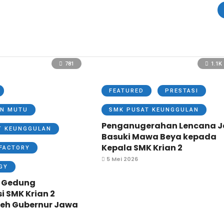
781
1.1K
FEATURED
PRESTASI
N MUTU
SMK PUSAT KEUNGGULAN
Penganugerahan Lencana J
T KEUNGGULAN
Basuki Mawa Beya kepada
Kepala SMK Krian 2
FACTORY
5 Mei 2026
GY
 Gedung
si SMK Krian 2
leh Gubernur Jawa