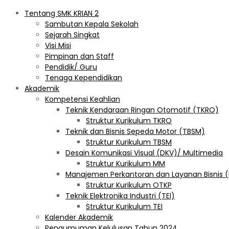
Tentang SMK KRIAN 2
Sambutan Kepala Sekolah
Sejarah Singkat
Visi Misi
Pimpinan dan Staff
Pendidik/ Guru
Tenaga Kependidikan
Akademik
Kompetensi Keahlian
Teknik Kendaraan Ringan Otomotif (TKRO)
Struktur Kurikulum TKRO
Teknik dan Bisnis Sepeda Motor (TBSM)
Struktur Kurikulum TBSM
Desain Komunikasi Visual (DKV)/ Multimedia
Struktur Kurikulum MM
Manajemen Perkantoran dan Layanan Bisnis 
Struktur Kurikulum OTKP
Teknik Elektronika Industri (TEI)
Struktur Kurikulum TEI
Kalender Akademik
Pengumuman Kelulusan Tahun 2024