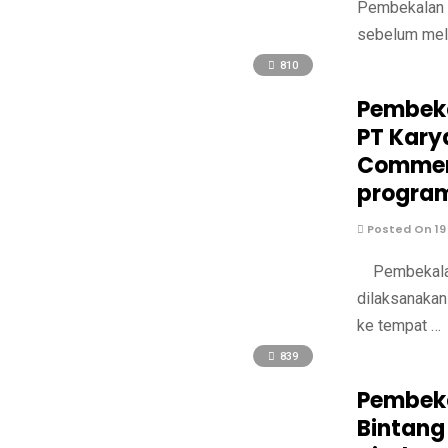
Pembekalan P
sebelum mela
810
Pembeka
PT Kary
Commerc
program
Posted On 19
Pembekalan 
dilaksanakan
ke tempat …
839
Pembeka
Bintang