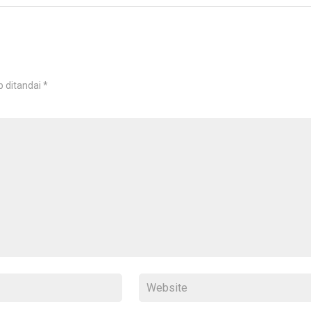
b ditandai
*