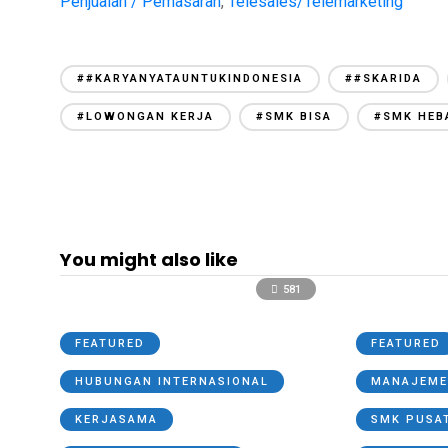
Penjualan / Pemasaran
,
Telesales/Telemarketing
##KARYANYATAUNTUKINDONESIA
##SKARIDA
#LOWONGAN KERJA
#SMK BISA
#SMK HEB
You might also like
581
FEATURED
FEATURED
HUBUNGAN INTERNASIONAL
MANAJEME
KERJASAMA
SMK PUSA