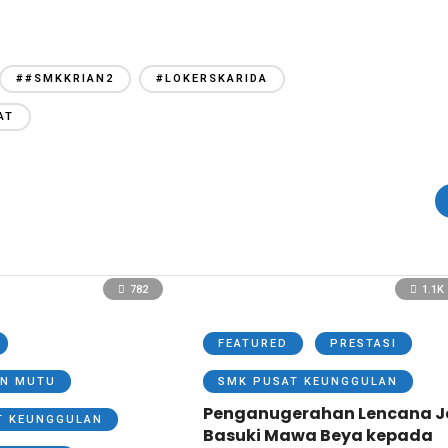
##SMKKRIAN2
#LOKERSKARIDA
AT
782
1.1K
FEATURED
PRESTASI
N MUTU
SMK PUSAT KEUNGGULAN
Penganugerahan Lencana J
T KEUNGGULAN
Basuki Mawa Beya kepada