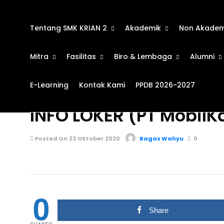
Tentang SMK KRIAN 2
Akademik
Non Akadem
Mitra
Fasilitas
Biro & Lembaga
Alumni
E-Learning
Kontak Kami
PPDB 2026-2027
BURSA KERJA KHUSUS
670
INFO LOKER (PT Mobil
Posted On 23 Oktober 2020
Bagas Wahyu
0
0
Share