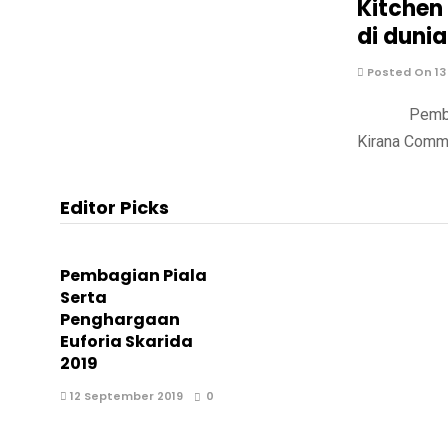
Kitchen
di dunia
Posted On 13
Pembekalan 
Kirana Comm
Editor Picks
Pembagian Piala
Serta
Penghargaan
Euforia Skarida
2019
12 September 2019
0