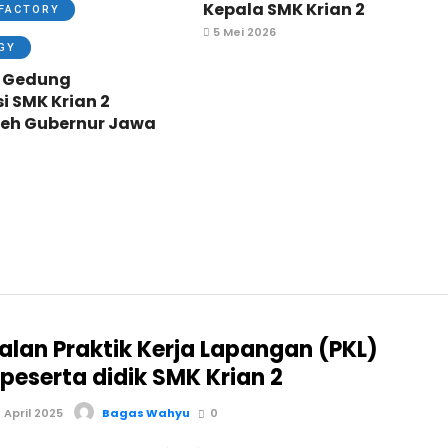
Kepala SMK Krian 2
FACTORY
5 Mei 2026
GY
 Gedung
si SMK Krian 2
leh Gubernur Jawa
lan Praktik Kerja Lapangan (PKL)
peserta didik SMK Krian 2
April 2025
Bagas Wahyu
0