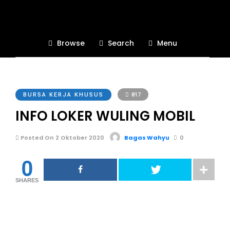
Browse
Search
Menu
BURSA KERJA KHUSUS
817
INFO LOKER WULING MOBIL
Posted On 2 Oktober 2020
Bagas Wahyu
0
0
SHARES