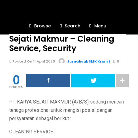
BURSA KERJA KHUSUS
1.5K
Browse
Search
Menu
Lowongan Kerja PT. Karya
Sejati Makmur – Cleaning
Service, Security
Posted On 11 April 2020
Jurnalistik SMK Krian 2
0
0
SHARES
PT. KARYA SEJATI MAKMUR (A/B/S) sedang mencari
tenaga profesional untuk mengisi posisi dengan
persyaratan sebagai berikut :
CLEANING SERVICE :