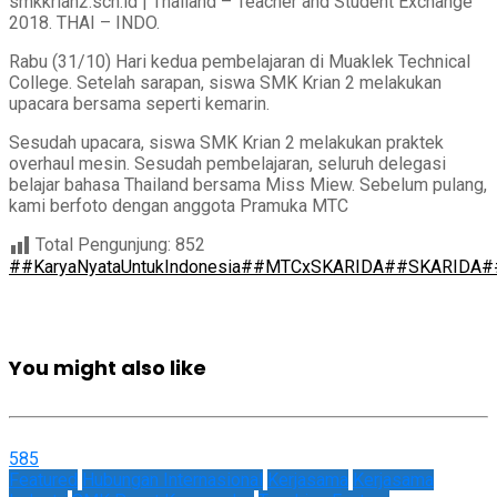
smkkrian2.sch.id | Thailand – Teacher and Student Exchange
2018. THAI – INDO.
Rabu (31/10) Hari kedua pembelajaran di Muaklek Technical
College. Setelah sarapan, siswa SMK Krian 2 melakukan
upacara bersama seperti kemarin.
Sesudah upacara, siswa SMK Krian 2 melakukan praktek
overhaul mesin. Sesudah pembelajaran, seluruh delegasi
belajar bahasa Thailand bersama Miss Miew. Sebelum pulang,
kami berfoto dengan anggota Pramuka MTC
Total Pengunjung:
852
##KaryaNyataUntukIndonesia
##MTCxSKARIDA
##SKARIDA
#
You might also like
585
Featured
Hubungan Internasional
Kerjasama
Kerjasama