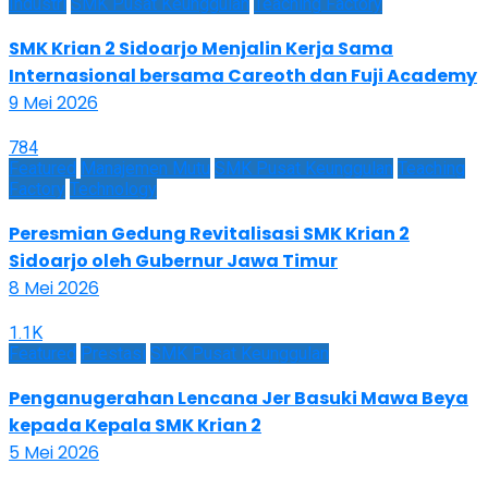
Industri
SMK Pusat Keunggulan
Teaching Factory
SMK Krian 2 Sidoarjo Menjalin Kerja Sama
Internasional bersama Careoth dan Fuji Academy
9 Mei 2026
784
Featured
Manajemen Mutu
SMK Pusat Keunggulan
Teaching
Factory
Technology
Peresmian Gedung Revitalisasi SMK Krian 2
Sidoarjo oleh Gubernur Jawa Timur
8 Mei 2026
1.1K
Featured
Prestasi
SMK Pusat Keunggulan
Penganugerahan Lencana Jer Basuki Mawa Beya
kepada Kepala SMK Krian 2
5 Mei 2026