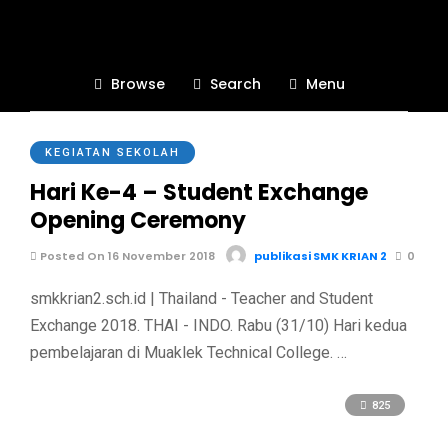
#ThaiIndoPartnership
Browse
Search
Menu
850
KEGIATAN SEKOLAH
Hari Ke-4 – Student Exchange
Opening Ceremony
Posted On 16 November 2018
publikasi SMK KRIAN 2
0
smkkrian2.sch.id | Thailand - Teacher and Student
Exchange 2018. THAI - INDO. Rabu (31/10) Hari kedua
pembelajaran di Muaklek Technical College. …
825