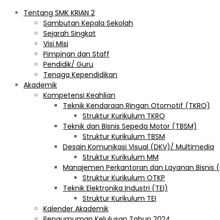
Tentang SMK KRIAN 2
Sambutan Kepala Sekolah
Sejarah Singkat
Visi Misi
Pimpinan dan Staff
Pendidik/ Guru
Tenaga Kependidikan
Akademik
Kompetensi Keahlian
Teknik Kendaraan Ringan Otomotif (TKRO)
Struktur Kurikulum TKRO
Teknik dan Bisnis Sepeda Motor (TBSM)
Struktur Kurikulum TBSM
Desain Komunikasi Visual (DKV)/ Multimedia
Struktur Kurikulum MM
Manajemen Perkantoran dan Layanan Bisnis 
Struktur Kurikulum OTKP
Teknik Elektronika Industri (TEI)
Struktur Kurikulum TEI
Kalender Akademik
Pengumuman Kelulusan Tahun 2024