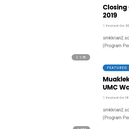
Closing
2019
Posted On 30
smkkrian2.sc
(Program Per
1.7K
FEATURED
Muaklek
UMC Wa
Posted On 18
smkkrian2.sc
(Program Per