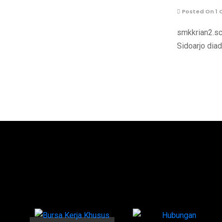
Posted On 1 
smkkrian2.sch
Sidoarjo di