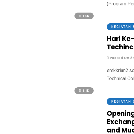
(Program Per
1.0K
KEGIATAN 
Hari Ke
Techinc
Posted On 2 
smkkrian2.sc
Technical Co
1.1K
KEGIATAN 
Opening
Exchang
and Mua