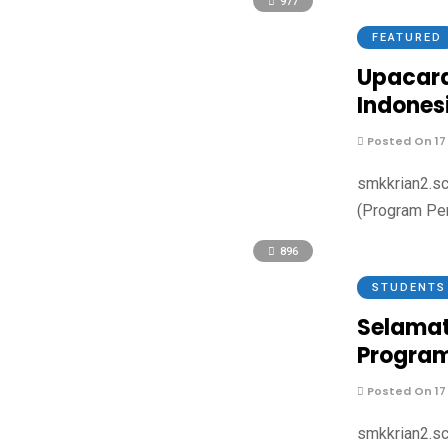
977
FEATURED
Upacara
Indones
Posted On 17
smkkrian2.sc
(Program Per
896
STUDENTS
Selamat
Program
Posted On 17
smkkrian2.sc