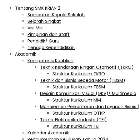
Tentang SMK KRIAN 2
Sambutan Kepala Sekolah
Sejarah Singkat
Visi Misi
Pimpinan dan Staff
Pendidik/ Guru
Tenaga Kependidikan
Akademik
Kompetensi Keahlian
Teknik Kendaraan Ringan Otomotif (TKRO)
Struktur Kurikulum TKRO
Teknik dan Bisnis Sepeda Motor (TBSM)
Struktur Kurikulum TBSM
Desain Komunikasi Visual (DKV)/ Multimedia
Struktur Kurikulum MM
Manajemen Perkantoran dan Layanan Bisnis 
Struktur Kurikulum OTKP
Teknik Elektronika Industri (TEI)
Struktur Kurikulum TEI
Kalender Akademik
Pengumuman Kelulusan Tahun 2024