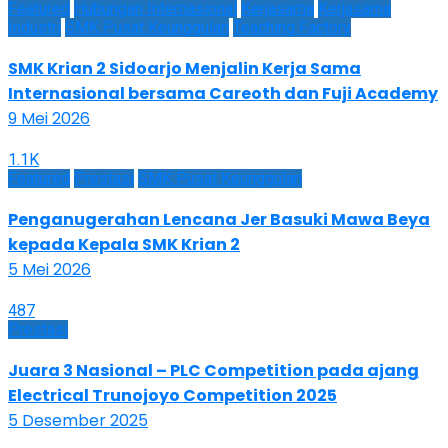
Featured
Hubungan Internasional
Kerjasama
Kerjasama
Industri
SMK Pusat Keunggulan
Teaching Factory
SMK Krian 2 Sidoarjo Menjalin Kerja Sama
Internasional bersama Careoth dan Fuji Academy
9 Mei 2026
1.1K
Featured
Prestasi
SMK Pusat Keunggulan
Penganugerahan Lencana Jer Basuki Mawa Beya
kepada Kepala SMK Krian 2
5 Mei 2026
487
Prestasi
Juara 3 Nasional – PLC Competition pada ajang
Electrical Trunojoyo Competition 2025
5 Desember 2025