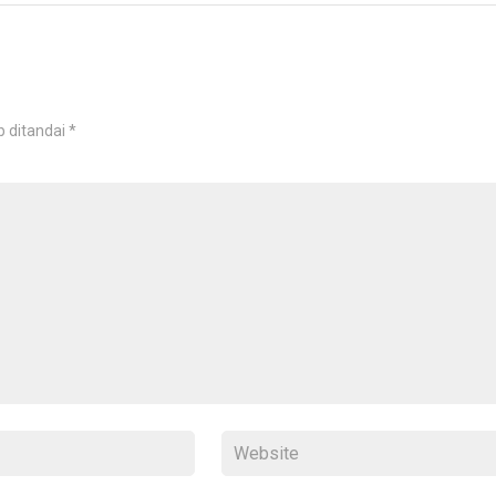
b ditandai
*