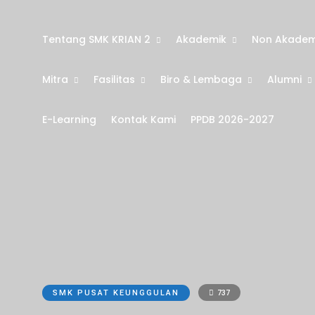
Tentang SMK KRIAN 2
Akademik
Non Akadem
Mitra
Fasilitas
Biro & Lembaga
Alumni
E-Learning
Kontak Kami
PPDB 2026-2027
SMK PUSAT KEUNGGULAN
737