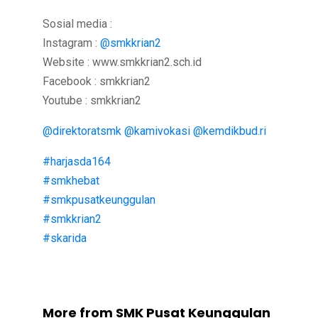
Sosial media :
Instagram :
@smkkrian2
Website : www.smkkrian2.sch.id
Facebook : smkkrian2
Youtube : smkkrian2
@direktoratsmk
@kamivokasi
@kemdikbud.ri
#harjasda164
#smkhebat
#smkpusatkeunggulan
#smkkrian2
#skarida
More from SMK Pusat Keunggulan