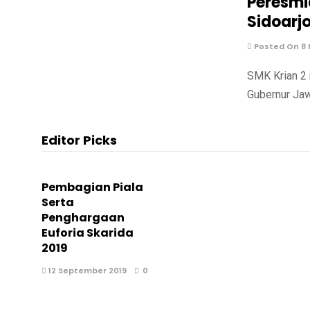
Peresmi
Sidoarj
Posted On 8 
SMK Krian 2 
Gubernur Jaw
Editor Picks
Pembagian Piala
Serta
Penghargaan
Euforia Skarida
2019
12 September 2019
0