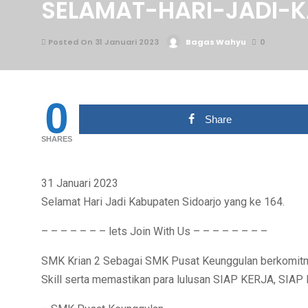
SELAMAT-HARI-JADI-
Posted On 31 Januari 2023
Bagas Wahyu
0
0
Share
SHARES
31 Januari 2023
Selamat Hari Jadi Kabupaten Sidoarjo yang ke 164.
– – – – – – – lets Join With Us – – – – – – – –
SMK Krian 2 Sebagai SMK Pusat Keunggulan berkomitme
Skill serta memastikan para lulusan SIAP KERJA, SI