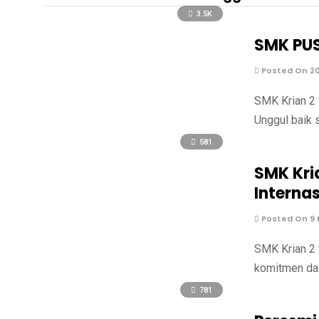
3.5K
SMK PU
Posted On 20
SMK Krian 2
Unggul baik 
581
SMK Kri
Interna
Posted On 9 
SMK Krian 2 
komitmen dal
781