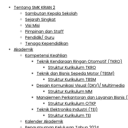
Tentang SMK KRIAN 2
Sambutan Kepala Sekolah
Sejarah Singkat
Visi Misi
Pimpinan dan Staff
Pendidik/ Guru
Tenaga Kependidikan
Akademik
Kompetensi Keahlian
Teknik Kendaraan Ringan Otomotif (TKRO)
Struktur Kurikulum TKRO
Teknik dan Bisnis Sepeda Motor (TBSM)
Struktur Kurikulum TBSM
Desain Komunikasi Visual (DKV)/ Multimedia
Struktur Kurikulum MM
Manajemen Perkantoran dan Layanan Bisnis 
Struktur Kurikulum OTKP
Teknik Elektronika Industri (TEI)
Struktur Kurikulum TEI
Kalender Akademik
Pengumuman Kelulusan Tahun 2024