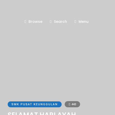
Browse
Search
Menu
SMK PUSAT KEUNGGULAN
443