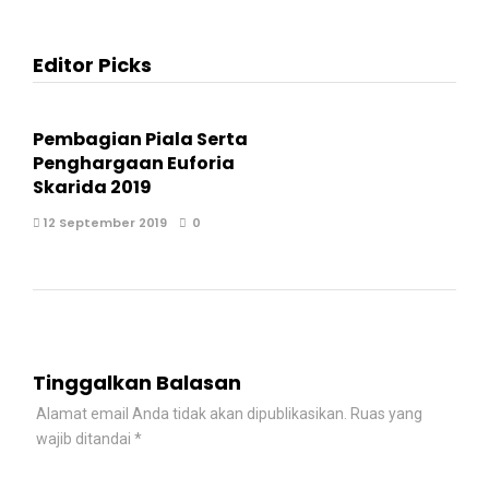
Editor Picks
Pembagian Piala Serta
Penghargaan Euforia
Skarida 2019
12 September 2019
0
Tinggalkan Balasan
Alamat email Anda tidak akan dipublikasikan.
Ruas yang
wajib ditandai
*