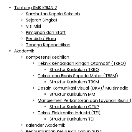
Tentang SMK KRIAN 2
Sambutan Kepala Sekolah
Sejarah Singkat
Visi Misi
Pimpinan dan Staff
Pendidik/ Guru
Tenaga Kependidikan
Akademik
Kompetensi Keahlian
Teknik Kendaraan Ringan Otomotif (TKRO)
Struktur Kurikulum TKRO
Teknik dan Bisnis Sepeda Motor (TBSM)
Struktur Kurikulum TBSM
Desain Komunikasi Visual (DKV)/ Multimedia
Struktur Kurikulum MM
Manajemen Perkantoran dan Layanan Bisnis 
Struktur Kurikulum OTKP
Teknik Elektronika Industri (TEI)
Struktur Kurikulum TEI
Kalender Akademik
Pengumuman Kelulusan Tahun 2024