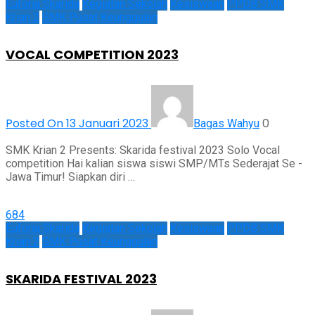
Euforia Skarida
Kegiatan Sekolah
Kesiswaan
PPDB SMK
Krian 2
SMK Pusat Keunggulan
VOCAL COMPETITION 2023
Posted On 13 Januari 2023
0
Bagas Wahyu
SMK Krian 2 Presents: Skarida festival 2023 Solo Vocal
competition Hai kalian siswa siswi SMP/MTs Sederajat Se -
Jawa Timur! Siapkan diri …
684
Euforia Skarida
Kegiatan Sekolah
Kesiswaan
PPDB SMK
Krian 2
SMK Pusat Keunggulan
SKARIDA FESTIVAL 2023