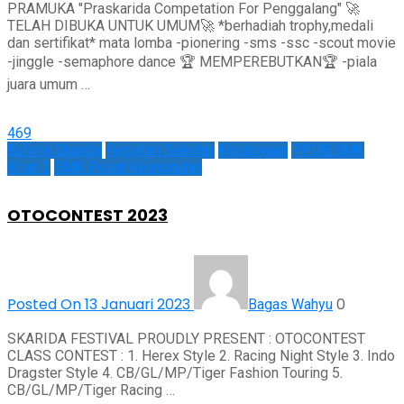
PRAMUKA "Praskarida Competation For Penggalang" 🚀
TELAH DIBUKA UNTUK UMUM🚀 *berhadiah trophy,medali
dan sertifikat* mata lomba -pionering -sms -ssc -scout movie
-jinggle -semaphore dance 🏆 MEMPEREBUTKAN🏆 -piala
juara umum …
469
Euforia Skarida
Kegiatan Sekolah
Kesiswaan
PPDB SMK
Krian 2
SMK Pusat Keunggulan
OTOCONTEST 2023
Posted On 13 Januari 2023
0
Bagas Wahyu
SKARIDA FESTIVAL PROUDLY PRESENT : OTOCONTEST
CLASS CONTEST : 1. Herex Style 2. Racing Night Style 3. Indo
Dragster Style 4. CB/GL/MP/Tiger Fashion Touring 5.
CB/GL/MP/Tiger Racing …