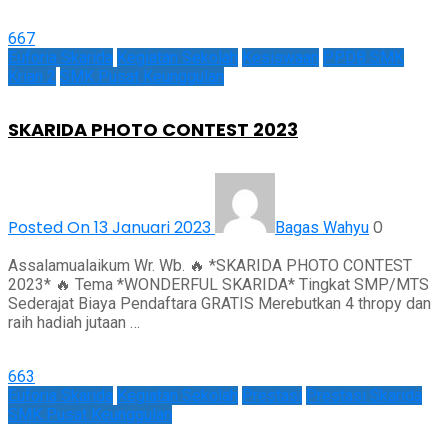
667
Euforia Skarida
Kegiatan Sekolah
Kesiswaan
PPDB SMK
Krian 2
SMK Pusat Keunggulan
SKARIDA PHOTO CONTEST 2023
Posted On 13 Januari 2023
0
Bagas Wahyu
Assalamualaikum Wr. Wb. 🔥 *SKARIDA PHOTO CONTEST
2023* 🔥 Tema *WONDERFUL SKARIDA* Tingkat SMP/MTS
Sederajat Biaya Pendaftara GRATIS Merebutkan 4 thropy dan
raih hadiah jutaan …
663
Euforia Skarida
Kegiatan Sekolah
Prestasi
Prestasi Skarida
SMK Pusat Keunggulan