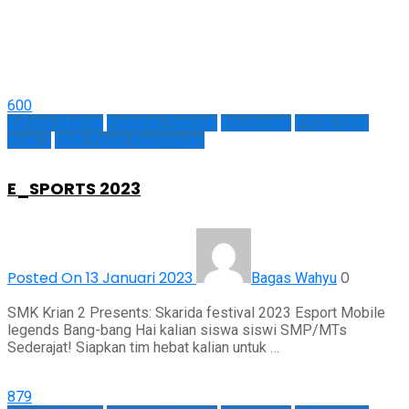
600
Euforia Skarida
Kegiatan Sekolah
Kesiswaan
PPDB SMK
Krian 2
SMK Pusat Keunggulan
E_SPORTS 2023
Posted On 13 Januari 2023
0
Bagas Wahyu
SMK Krian 2 Presents: Skarida festival 2023 Esport Mobile
legends Bang-bang Hai kalian siswa siswi SMP/MTs
Sederajat! Siapkan tim hebat kalian untuk …
879