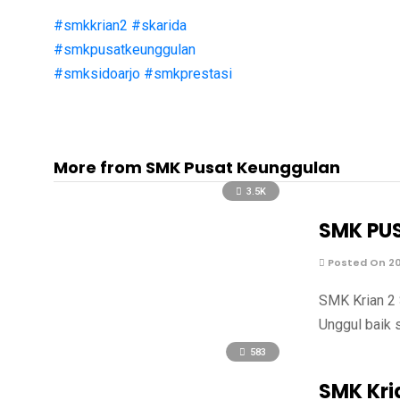
#smkkrian2
#skarida
#smkpusatkeunggulan
#smksidoarjo
#smkprestasi
More from SMK Pusat Keunggulan
3.5K
SMK PU
Posted On 20
SMK Krian 2
Unggul baik 
583
SMK Kri