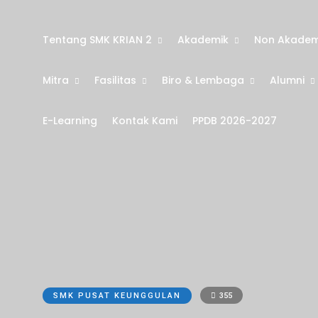
Tentang SMK KRIAN 2
Akademik
Non Akadem
Mitra
Fasilitas
Biro & Lembaga
Alumni
E-Learning
Kontak Kami
PPDB 2026-2027
SMK PUSAT KEUNGGULAN
355