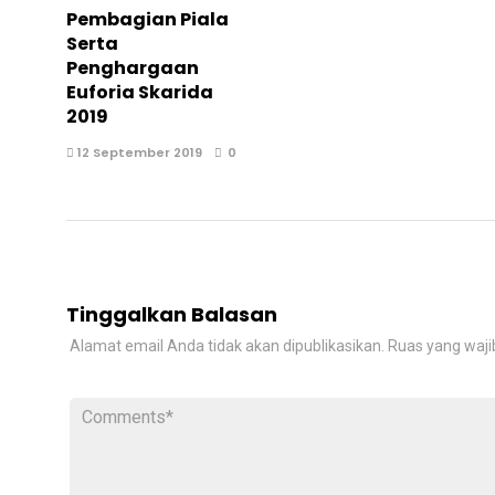
Pembagian Piala
Serta
Penghargaan
Euforia Skarida
2019
12 September 2019
0
Tinggalkan Balasan
Alamat email Anda tidak akan dipublikasikan.
Ruas yang waji