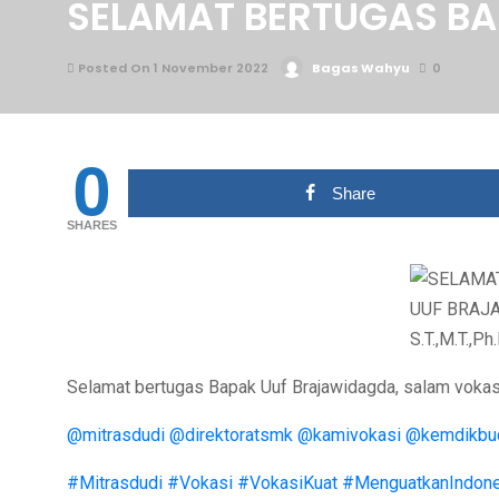
SELAMAT BERTUGAS BAP
Posted On 1 November 2022
Bagas Wahyu
0
0
Share
SHARES
Selamat bertugas Bapak Uuf Brajawidagda, salam vokasi
@mitrasdudi
@direktoratsmk
@kamivokasi
@kemdikbud
#Mitrasdudi
#Vokasi
#VokasiKuat
#MenguatkanIndone