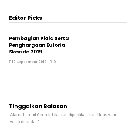
Editor Picks
Pembagian Piala Serta
Penghargaan Euforia
Skarida 2019
12 September 2019
0
Tinggalkan Balasan
Alamat email Anda tidak akan dipublikasikan.
Ruas yang
wajib ditandai
*