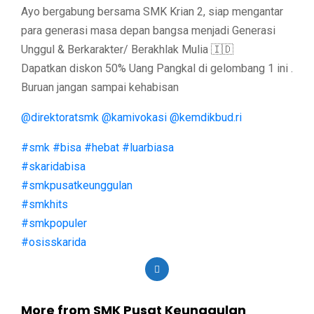
Ayo bergabung bersama SMK Krian 2, siap mengantar
para generasi masa depan bangsa menjadi Generasi
Unggul & Berkarakter/ Berakhlak Mulia 🇮🇩
Dapatkan diskon 50% Uang Pangkal di gelombang 1 ini .
Buruan jangan sampai kehabisan
@direktoratsmk
@kamivokasi
@kemdikbud.ri
#smk
#bisa
#hebat
#luarbiasa
#skaridabisa
#smkpusatkeunggulan
#smkhits
#smkpopuler
#osisskarida
More from SMK Pusat Keunggulan