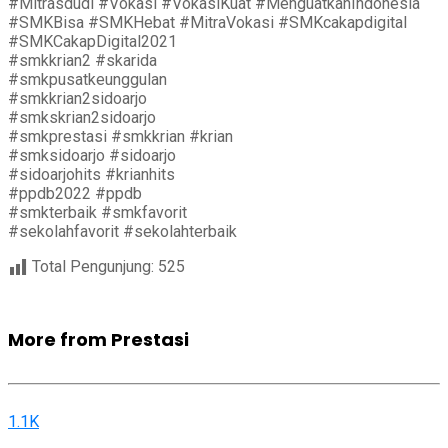
#Mitrasdudi #Vokasi #VokasiKuat #MenguatkanIndonesia
#SMKBisa #SMKHebat #MitraVokasi #SMKcakapdigital
#SMKCakapDigital2021
#smkkrian2 #skarida
#smkpusatkeunggulan
#smkkrian2sidoarjo
#smkskrian2sidoarjo
#smkprestasi #smkkrian #krian
#smksidoarjo #sidoarjo
#sidoarjohits #krianhits
#ppdb2022 #ppdb
#smkterbaik #smkfavorit
#sekolahfavorit #sekolahterbaik
Total Pengunjung:
525
More from Prestasi
1.1K