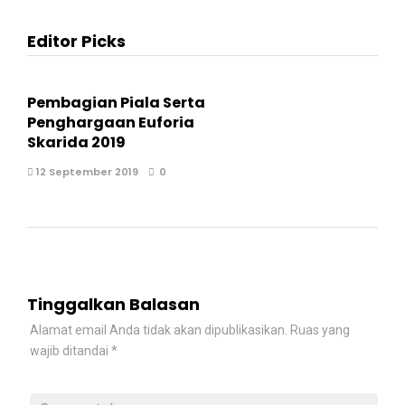
Editor Picks
Pembagian Piala Serta
Penghargaan Euforia
Skarida 2019
12 September 2019
0
Tinggalkan Balasan
Alamat email Anda tidak akan dipublikasikan.
Ruas yang
wajib ditandai
*