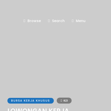
Browse
Search
Menu
BURSA KERJA KHUSUS
823