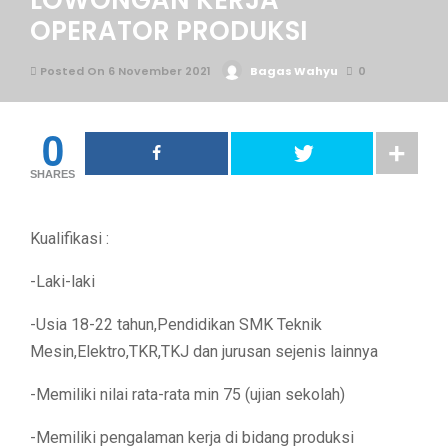
LOWONGAN KERJA
OPERATOR PRODUKSI
Posted On 6 November 2021
Bagas Wahyu
0
0
SHARES
Kualifikasi :
-Laki-laki
-Usia 18-22 tahun,Pendidikan SMK Teknik
Mesin,Elektro,TKR,TKJ dan jurusan sejenis lainnya
-Memiliki nilai rata-rata min 75 (ujian sekolah)
-Memiliki pengalaman kerja di bidang produksi