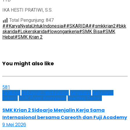
IKA HESTI PRATIWI, S.S.
Total Pengunjung:
847
##KaryaNyataUntukIndonesia
##SKARIDA
##smkkrian2
#bkk
skarida
#Lokerskarida
#lowongankerja
#SMK Bisa
#SMK
Hebat
#SMK Krian 2
You might also like
581
Featured
Hubungan Internasional
Kerjasama
Kerjasama
Industri
SMK Pusat Keunggulan
Teaching Factory
SMK Krian 2 Sidoarjo Menjalin Kerja Sama
Internasional bersama Careoth dan Fuji Academy
9 Mei 2026