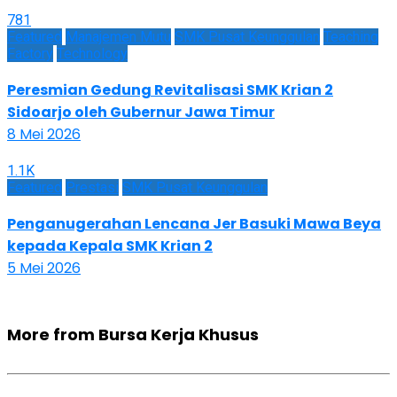
781
Featured
Manajemen Mutu
SMK Pusat Keunggulan
Teaching
Factory
Technology
Peresmian Gedung Revitalisasi SMK Krian 2
Sidoarjo oleh Gubernur Jawa Timur
8 Mei 2026
1.1K
Featured
Prestasi
SMK Pusat Keunggulan
Penganugerahan Lencana Jer Basuki Mawa Beya
kepada Kepala SMK Krian 2
5 Mei 2026
More from Bursa Kerja Khusus