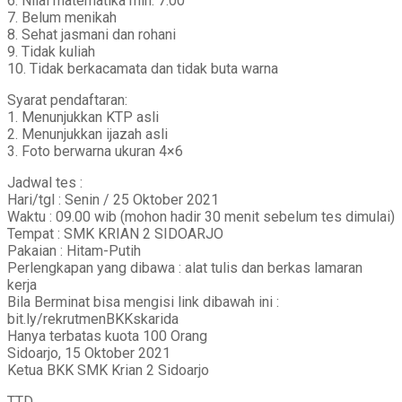
6. Nilai matematika min. 7.00
7. Belum menikah
8. Sehat jasmani dan rohani
9. Tidak kuliah
10. Tidak berkacamata dan tidak buta warna
Syarat pendaftaran:
1. Menunjukkan KTP asli
2. Menunjukkan ijazah asli
3. Foto berwarna ukuran 4×6
Jadwal tes :
Hari/tgl : Senin / 25 Oktober 2021
Waktu : 09.00 wib (mohon hadir 30 menit sebelum tes dimulai)
Tempat : SMK KRIAN 2 SIDOARJO
Pakaian : Hitam-Putih
Perlengkapan yang dibawa : alat tulis dan berkas lamaran
kerja
Bila Berminat bisa mengisi link dibawah ini :
bit.ly/rekrutmenBKKskarida
Hanya terbatas kuota 100 Orang
Sidoarjo, 15 Oktober 2021
Ketua BKK SMK Krian 2 Sidoarjo
TTD