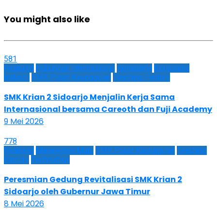
You might also like
581
Featured
Hubungan Internasional
Kerjasama
Kerjasama
Industri
SMK Pusat Keunggulan
Teaching Factory
SMK Krian 2 Sidoarjo Menjalin Kerja Sama
Internasional bersama Careoth dan Fuji Academy
9 Mei 2026
778
Featured
Manajemen Mutu
SMK Pusat Keunggulan
Teaching
Factory
Technology
Peresmian Gedung Revitalisasi SMK Krian 2
Sidoarjo oleh Gubernur Jawa Timur
8 Mei 2026