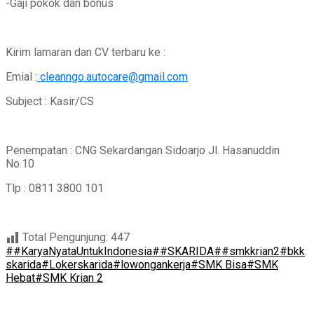
-Gaji pokok dan bonus
Kirim lamaran dan CV terbaru ke :
Emial :
cleanngo.autocare@gmail.com
Subject : Kasir/CS
Penempatan : CNG Sekardangan Sidoarjo Jl. Hasanuddin
No.10
Tlp : 0811 3800 101
Total Pengunjung:
447
##KaryaNyataUntukIndonesia
##SKARIDA
##smkkrian2
#bkk
skarida
#Lokerskarida
#lowongankerja
#SMK Bisa
#SMK
Hebat
#SMK Krian 2