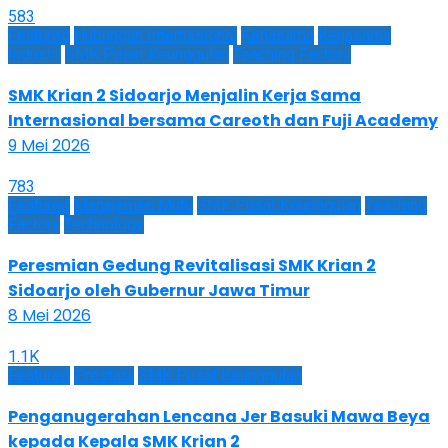
583
Featured
Hubungan Internasional
Kerjasama
Kerjasama
Industri
SMK Pusat Keunggulan
Teaching Factory
SMK Krian 2 Sidoarjo Menjalin Kerja Sama
Internasional bersama Careoth dan Fuji Academy
9 Mei 2026
783
Featured
Manajemen Mutu
SMK Pusat Keunggulan
Teaching
Factory
Technology
Peresmian Gedung Revitalisasi SMK Krian 2
Sidoarjo oleh Gubernur Jawa Timur
8 Mei 2026
1.1K
Featured
Prestasi
SMK Pusat Keunggulan
Penganugerahan Lencana Jer Basuki Mawa Beya
kepada Kepala SMK Krian 2