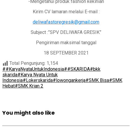
-Mengetahui produk fashion kekinian
Kirim CV lamaran melalui E-mail :
deliwafastoregresik@gmail.com
Subject :”SPV DELIWAFA GRESIK”
Pengiriman maksimal tanggal
18 SEPTEMBER 2021
Total Pengunjung:
1,154
##KaryaNyataUntukIndonesia
##SKARIDA
#bkk
skarida
#Karya Nyata Untuk
Indonesia
#Lokerskarida
#lowongankerja
#SMK Bisa
#SMK
Hebat
#SMK Krian 2
You might also like