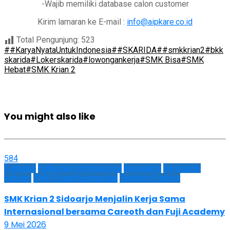
-Wajib memiliki database calon customer
Kirim lamaran ke E-mail :
info@aipkare.co.id
Total Pengunjung:
523
##KaryaNyataUntukIndonesia
##SKARIDA
##smkkrian2
#bkk
skarida
#Lokerskarida
#lowongankerja
#SMK Bisa
#SMK
Hebat
#SMK Krian 2
You might also like
584
Featured
Hubungan Internasional
Kerjasama
Kerjasama
Industri
SMK Pusat Keunggulan
Teaching Factory
SMK Krian 2 Sidoarjo Menjalin Kerja Sama
Internasional bersama Careoth dan Fuji Academy
9 Mei 2026