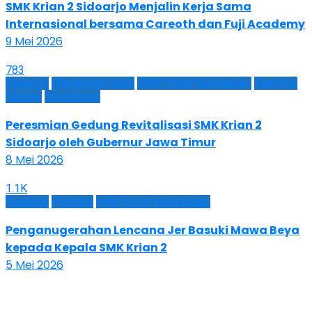
SMK Krian 2 Sidoarjo Menjalin Kerja Sama
Internasional bersama Careoth dan Fuji Academy
9 Mei 2026
783
Featured
Manajemen Mutu
SMK Pusat Keunggulan
Teaching
Factory
Technology
Peresmian Gedung Revitalisasi SMK Krian 2
Sidoarjo oleh Gubernur Jawa Timur
8 Mei 2026
1.1K
Featured
Prestasi
SMK Pusat Keunggulan
Penganugerahan Lencana Jer Basuki Mawa Beya
kepada Kepala SMK Krian 2
5 Mei 2026