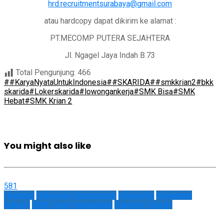
hrd.recruitmentsurabaya@gmail.com
atau hardcopy dapat dikirim ke alamat :
PT.MECOMP PUTERA SEJAHTERA
Jl. Ngagel Jaya Indah B.73
Total Pengunjung:
466
##KaryaNyataUntukIndonesia
##SKARIDA
##smkkrian2
#bkk
skarida
#Lokerskarida
#lowongankerja
#SMK Bisa
#SMK
Hebat
#SMK Krian 2
You might also like
581
Featured
Hubungan Internasional
Kerjasama
Kerjasama
Industri
SMK Pusat Keunggulan
Teaching Factory