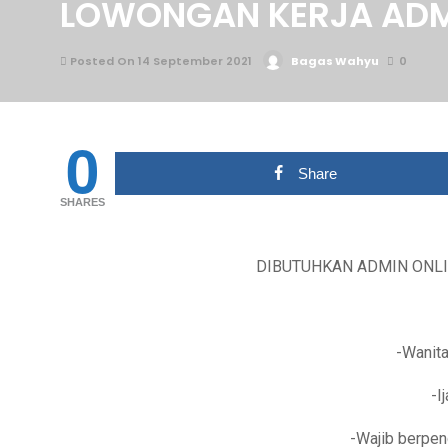
LOWONGAN KERJA ADM
Posted On 14 September 2021
Bagas Wahyu
0
0
Share
SHARES
DIBUTUHKAN ADMIN ONLI
-Wanita
-I
-Wajib berpe