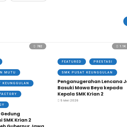
782
1.1K
FEATURED
PRESTASI
N MUTU
SMK PUSAT KEUNGGULAN
Penganugerahan Lencana J
T KEUNGGULAN
Basuki Mawa Beya kepada
Kepala SMK Krian 2
FACTORY
5 Mei 2026
GY
 Gedung
si SMK Krian 2
leh Gubernur Jawa