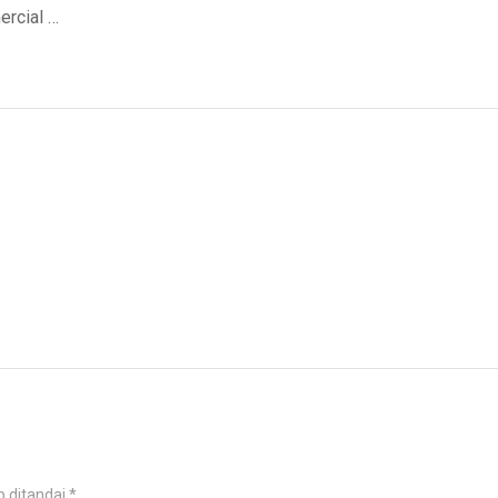
ercial …
b ditandai
*