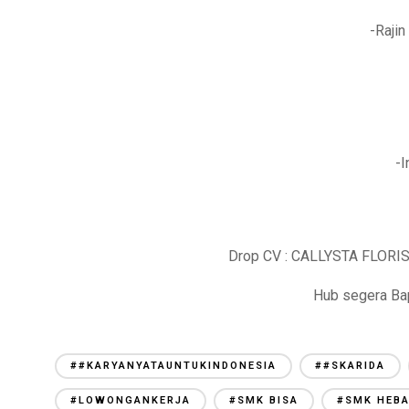
-Rajin
-I
Drop CV : CALLYSTA FLORIS
Hub segera Ba
##KARYANYATAUNTUKINDONESIA
##SKARIDA
#LOWONGANKERJA
#SMK BISA
#SMK HEB