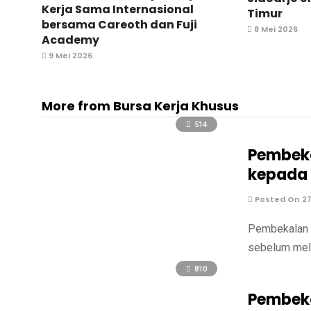
Kerja Sama Internasional
Timur
bersama Careoth dan Fuji
8 Mei 2026
Academy
9 Mei 2026
More from Bursa Kerja Khusus
514
Pembeka
kepada 
Posted On 27 
Pembekalan P
sebelum mela
810
Pembeka