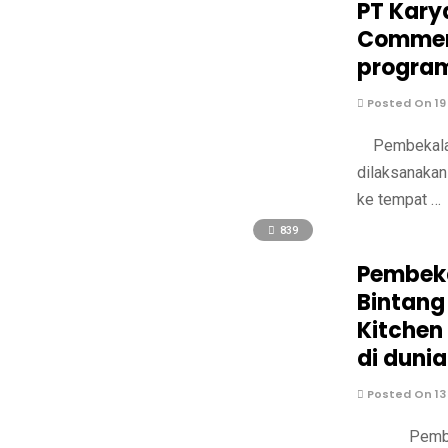
PT Kary
Commerc
program
Posted On 19
Pembekalan 
dilaksanakan
ke tempat …
839
Pembeka
Bintang
Kitchen
di dunia
Posted On 13
Pembekalan 