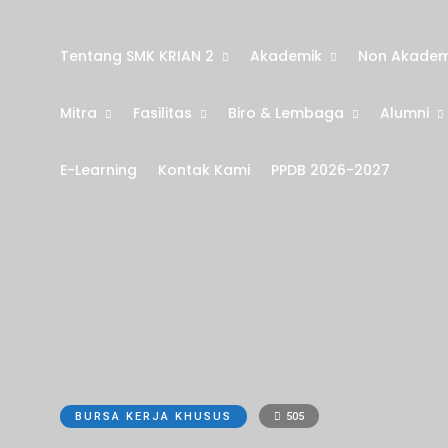
Tentang SMK KRIAN 2
Akademik
Non Akadem
Mitra
Fasilitas
Biro & Lembaga
Alumni
E-Learning
Kontak Kami
PPDB 2026-2027
BURSA KERJA KHUSUS
505