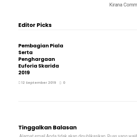
Kirana Comm
Editor Picks
Pembagian Piala
Serta
Penghargaan
Euforia Skarida
2019
12 September 2019
0
Tinggalkan Balasan
Alamat email Anda tidak akan dipublikasikan.
Ruas yang waji