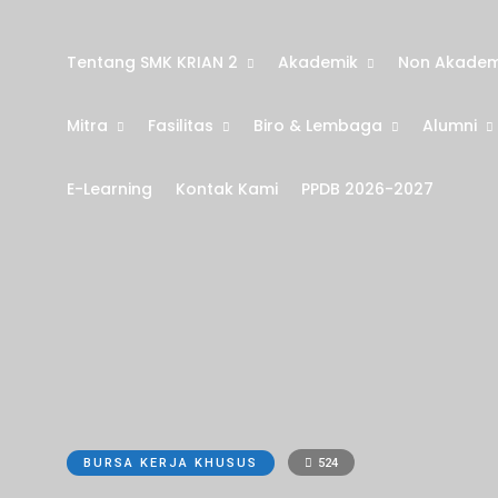
Tentang SMK KRIAN 2
Akademik
Non Akadem
Mitra
Fasilitas
Biro & Lembaga
Alumni
E-Learning
Kontak Kami
PPDB 2026-2027
BURSA KERJA KHUSUS
524