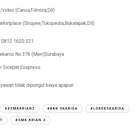
o/video (Canva,Filmora,Dll)
rketplace (Shopee,Tokopedia,Bukalapak,Dll)
: 0812 1620 321
Soekarno No.376 (Merr)Surabaya
h Sicepat Exspress
yawan tidak dipungut biaya apapun
##SMKKRIAN2
#BKK SKARIDA
#LOKERSKARIDA
AT
#SMK KRIAN 2