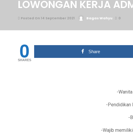
LOWONGAN KERJA ADM
Posted On 14 September 2021
Bagas Wahyu
0
0
Share
SHARES
-Wanita
-Pendidikan
-
-Wajib memilik