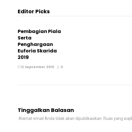
Editor Picks
Pembagian Piala
Serta
Penghargaan
Euforia Skarida
2019
12 September 2019
0
Tinggalkan Balasan
Alamat email Anda tidak akan dipublikasikan.
Ruas yang waji