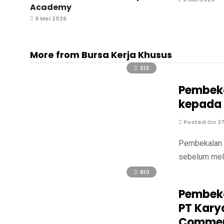
Academy
9 Mei 2026
More from Bursa Kerja Khusus
513
Pembeka
kepada 
Posted On 27 
Pembekalan P
sebelum mela
810
Pembeka
PT Kary
Commerc