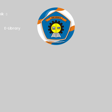
ik
E-Library