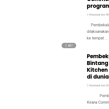
program
Posted On 19
Pembekalan 
dilaksanakan
ke tempat …
837
Pembeka
Bintang
Kitchen
di dunia
Posted On 13
Pembekalan 
Kirana Comm