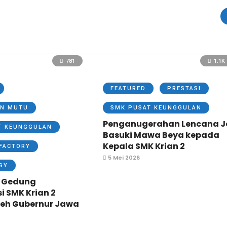
781
1.1K
FEATURED
PRESTASI
N MUTU
SMK PUSAT KEUNGGULAN
Penganugerahan Lencana J
T KEUNGGULAN
Basuki Mawa Beya kepada
Kepala SMK Krian 2
FACTORY
5 Mei 2026
GY
 Gedung
si SMK Krian 2
leh Gubernur Jawa