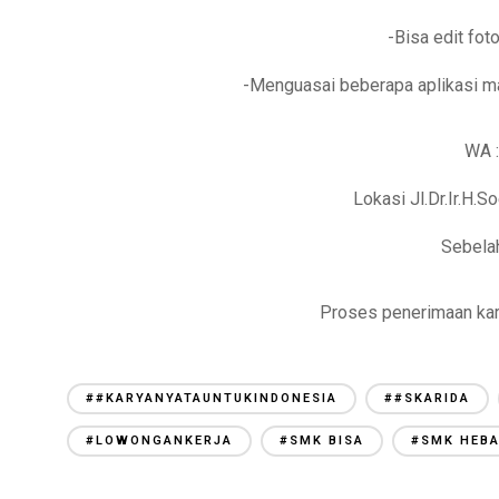
-Bisa edit fot
-Menguasai beberapa aplikasi ma
WA 
Lokasi Jl.Dr.Ir.H.
Sebela
Proses penerimaan kar
##KARYANYATAUNTUKINDONESIA
##SKARIDA
#LOWONGANKERJA
#SMK BISA
#SMK HEB