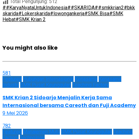
Total Pengunjung:
512
##KaryaNyataUntukIndonesia
##SKARIDA
##smkkrian2
#bkk
skarida
#Lokerskarida
#lowongankerja
#SMK Bisa
#SMK
Hebat
#SMK Krian 2
You might also like
581
Featured
Hubungan Internasional
Kerjasama
Kerjasama
Industri
SMK Pusat Keunggulan
Teaching Factory
SMK Krian 2 Sidoarjo Menjalin Kerja Sama
Internasional bersama Careoth dan Fuji Academy
9 Mei 2026
782
Featured
Manajemen Mutu
SMK Pusat Keunggulan
Teaching
Factory
Technology