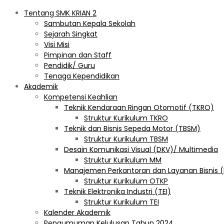
Tentang SMK KRIAN 2
Sambutan Kepala Sekolah
Sejarah Singkat
Visi Misi
Pimpinan dan Staff
Pendidik/ Guru
Tenaga Kependidikan
Akademik
Kompetensi Keahlian
Teknik Kendaraan Ringan Otomotif (TKRO)
Struktur Kurikulum TKRO
Teknik dan Bisnis Sepeda Motor (TBSM)
Struktur Kurikulum TBSM
Desain Komunikasi Visual (DKV)/ Multimedia
Struktur Kurikulum MM
Manajemen Perkantoran dan Layanan Bisnis 
Struktur Kurikulum OTKP
Teknik Elektronika Industri (TEI)
Struktur Kurikulum TEI
Kalender Akademik
Pengumuman Kelulusan Tahun 2024