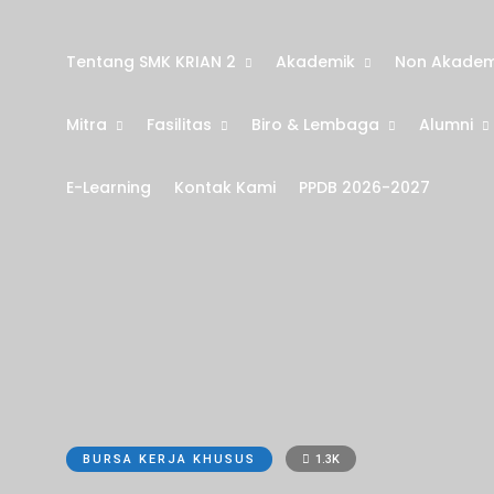
Tentang SMK KRIAN 2
Akademik
Non Akadem
Mitra
Fasilitas
Biro & Lembaga
Alumni
E-Learning
Kontak Kami
PPDB 2026-2027
BURSA KERJA KHUSUS
1.3K