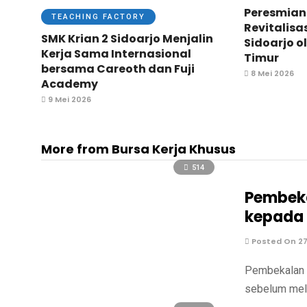
Peresmian
TEACHING FACTORY
Revitalisa
SMK Krian 2 Sidoarjo Menjalin
Sidoarjo o
Kerja Sama Internasional
Timur
bersama Careoth dan Fuji
8 Mei 2026
Academy
9 Mei 2026
More from Bursa Kerja Khusus
514
Pembeka
kepada 
Posted On 27 
Pembekalan P
sebelum mela