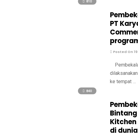
810
Pembeka
PT Kary
Commerc
program
Posted On 19
Pembekalan 
dilaksanakan
ke tempat …
840
Pembeka
Bintang
Kitchen
di dunia