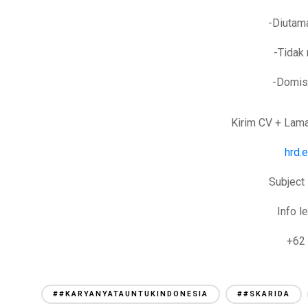
-Diutam
-Tidak
-Domisi
Kirim CV + Lama
hrd.
Subject
Info le
+62
##KARYANYATAUNTUKINDONESIA
##SKARIDA