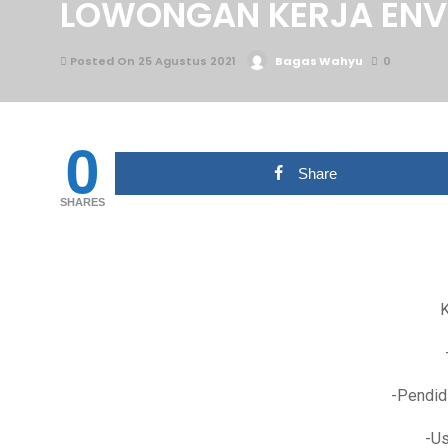
LOWONGAN KERJA ENV
Posted On 25 Agustus 2021
Bagas Wahyu
0
0
Share
SHARES
-Pendid
-Us