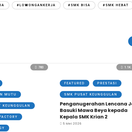
DA
#LOWONGANKERJA
#SMK BISA
#SMK HEBAT
783
1.1K
FEATURED
PRESTASI
N MUTU
SMK PUSAT KEUNGGULAN
Penganugerahan Lencana J
T KEUNGGULAN
Basuki Mawa Beya kepada
Kepala SMK Krian 2
FACTORY
5 Mei 2026
GY