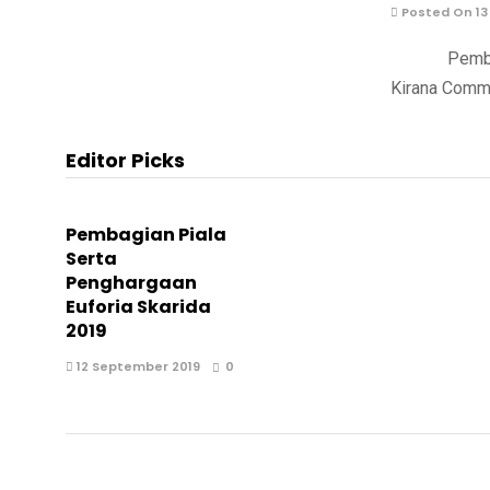
Posted On 13
Pembekalan 
Kirana Comm
Editor Picks
Pembagian Piala
Serta
Penghargaan
Euforia Skarida
2019
12 September 2019
0