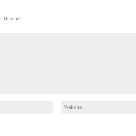
b ditandai
*