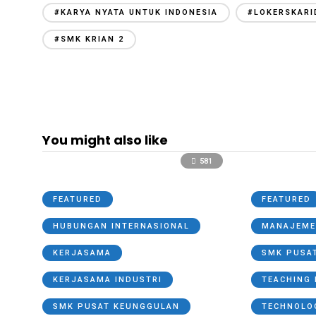
#KARYA NYATA UNTUK INDONESIA
#LOKERSKARI
#SMK KRIAN 2
You might also like
581
FEATURED
FEATURED
HUBUNGAN INTERNASIONAL
MANAJEME
KERJASAMA
SMK PUSA
KERJASAMA INDUSTRI
TEACHING 
SMK PUSAT KEUNGGULAN
TECHNOLO