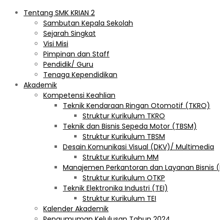
Tentang SMK KRIAN 2
Sambutan Kepala Sekolah
Sejarah Singkat
Visi Misi
Pimpinan dan Staff
Pendidik/ Guru
Tenaga Kependidikan
Akademik
Kompetensi Keahlian
Teknik Kendaraan Ringan Otomotif (TKRO)
Struktur Kurikulum TKRO
Teknik dan Bisnis Sepeda Motor (TBSM)
Struktur Kurikulum TBSM
Desain Komunikasi Visual (DKV)/ Multimedia
Struktur Kurikulum MM
Manajemen Perkantoran dan Layanan Bisnis 
Struktur Kurikulum OTKP
Teknik Elektronika Industri (TEI)
Struktur Kurikulum TEI
Kalender Akademik
Pengumuman Kelulusan Tahun 2024