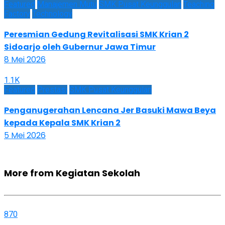
Featured
Manajemen Mutu
SMK Pusat Keunggulan
Teaching
Factory
Technology
Peresmian Gedung Revitalisasi SMK Krian 2
Sidoarjo oleh Gubernur Jawa Timur
8 Mei 2026
1.1K
Featured
Prestasi
SMK Pusat Keunggulan
Penganugerahan Lencana Jer Basuki Mawa Beya
kepada Kepala SMK Krian 2
5 Mei 2026
More from Kegiatan Sekolah
870