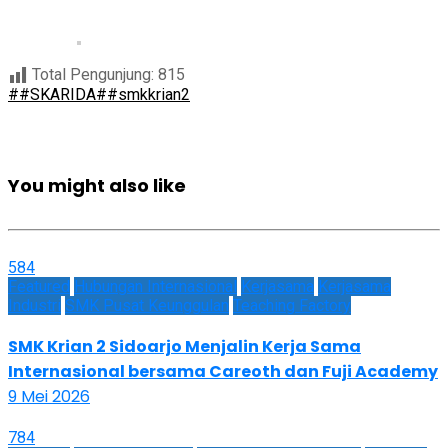
Total Pengunjung:
815
##SKARIDA
##smkkrian2
You might also like
584
Featured
Hubungan Internasional
Kerjasama
Kerjasama
Industri
SMK Pusat Keunggulan
Teaching Factory
SMK Krian 2 Sidoarjo Menjalin Kerja Sama
Internasional bersama Careoth dan Fuji Academy
9 Mei 2026
784