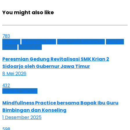
You might also like
783
Featured
Manajemen Mutu
SMK Pusat Keunggulan
Teaching
Factory
Technology
Peresmian Gedung Revitalisasi SMK Krian 2
Sidoarjo oleh Gubernur Jawa Timur
8 Mei 2026
432
Kegiatan Sekolah
Mindfullness Practice bersama Bapak Ibu Guru
Bimbingan dan Konseling
1 Desember 2025
598