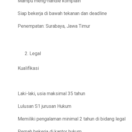
Mampu meng-handle komplain
Siap bekerja di bawah tekanan dan deadline
Penempatan: Surabaya, Jawa Timur
Legal
Kualifikasi
Laki-laki, usia maksimal 35 tahun
Lulusan S1 jurusan Hukum
Memiliki pengalaman minimal 2 tahun di bidang legal
Pernah bekerja di kantor hukum