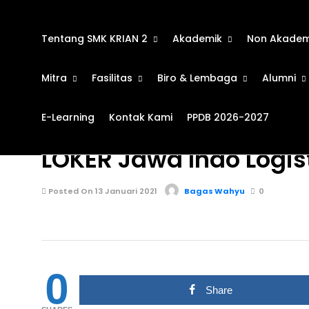
Tentang SMK KRIAN 2
Akademik
Non Akadem
Mitra
Fasilitas
Biro & Lembaga
Alumni
E-Learning
Kontak Kami
PPDB 2026-2027
BURSA KERJA KHUSUS
710
LOKER Jawa Indo Logist
Posted On 13 Januari 2021
Bagas Wahyu
0
0
Share