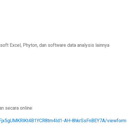
ft Excel, Phyton, dan software data analysis lainnya
n secara online:
9EFjx5gUMKRlKt4B1YCR8tm4Id1-AH-8hkrSsFnBEY7A/viewform