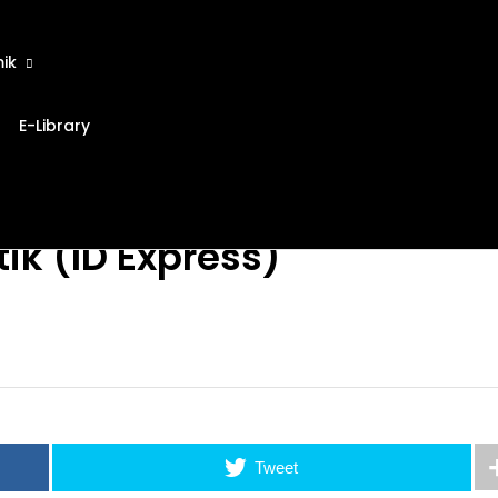
ik
E-Library
ik (ID Express)
Tweet