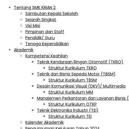
Tentang SMK KRIAN 2
Sambutan Kepala Sekolah
Sejarah Singkat
Visi Misi
Pimpinan dan Staff
Pendidik/ Guru
Tenaga Kependidikan
Akademik
Kompetensi Keahlian
Teknik Kendaraan Ringan Otomotif (TKRO)
Struktur Kurikulum TKRO
Teknik dan Bisnis Sepeda Motor (TBSM)
Struktur Kurikulum TBSM
Desain Komunikasi Visual (DKV)/ Multimedia
Struktur Kurikulum MM
Manajemen Perkantoran dan Layanan Bisnis 
Struktur Kurikulum OTKP
Teknik Elektronika Industri (TEI)
Struktur Kurikulum TEI
Kalender Akademik
Pengumuman Kelulusan Tahun 2024