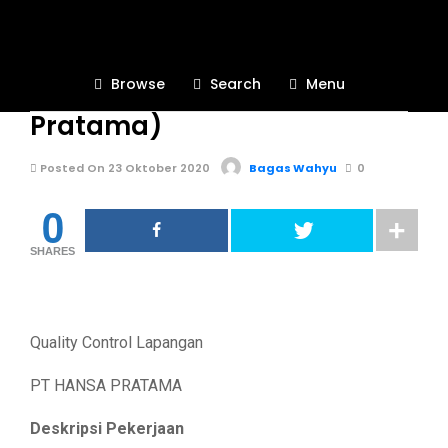
BURSA KERJA KHUSUS
723
Browse
Search
Menu
INFO LOKER (PT Hansa
Pratama)
Posted On 23 Oktober 2020
Bagas Wahyu
0
0
SHARES
Quality Control Lapangan
PT HANSA PRATAMA
Deskripsi Pekerjaan