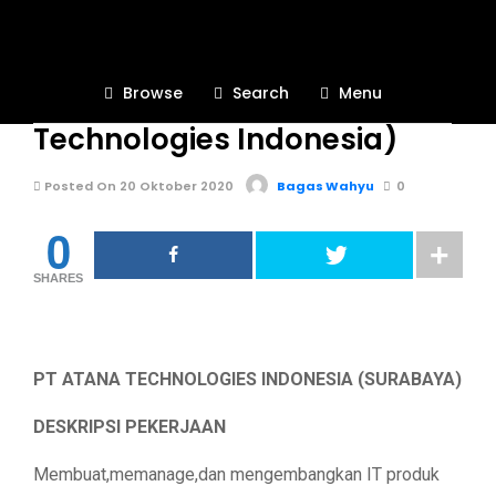
BURSA KERJA KHUSUS
551
Browse
Search
Menu
INFO LOKER (PT Atana
Technologies Indonesia)
Posted On 20 Oktober 2020
Bagas Wahyu
0
0
SHARES
PT ATANA TECHNOLOGIES INDONESIA (SURABAYA)
DESKRIPSI PEKERJAAN
Membuat,memanage,dan mengembangkan IT produk