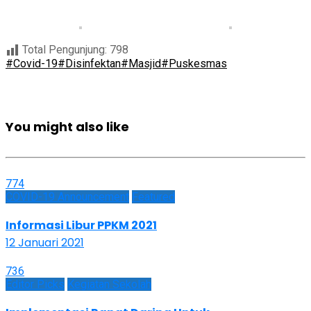
Total Pengunjung:
798
#Covid-19
#Disinfektan
#Masjid
#Puskesmas
You might also like
774
COVID-19 Announcement
Featured
Informasi Libur PPKM 2021
12 Januari 2021
736
Editor Picks
Kegiatan Sekolah