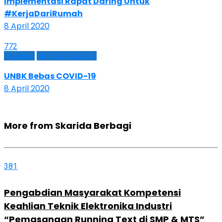
Implementasi Rapat Daring Untuk
#KerjaDariRumah
8 April 2020
772
Featured
Kegiatan Sekolah
UNBK Bebas COVID-19
8 April 2020
More from Skarida Berbagi
381
Pengabdian Masyarakat Kompetensi
Keahlian Teknik Elektronika Industri
“Pemasangan Running Text di SMP & MTS”